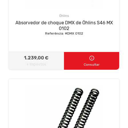
Öhlins
Absorvedor de choque DMX de Öhlins S46 MX
0102
Referência: #DMX 0102
1.239,00 €
+ Impostos
Consultar