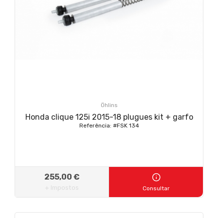
Öhlins
Honda clique 125i 2015-18 plugues kit + garfo
Referência: #FSK 134
255,00 €
+ Impostos
Consultar