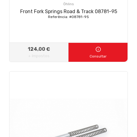
Öhlins
Front Fork Springs Road & Track 08781-95
Referência: #08781-95
124,00 €
+ Impostos
Consultar