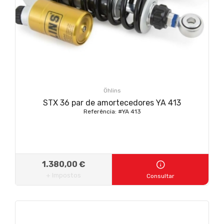
Öhlins
STX 36 par de amortecedores YA 413
Referência: #YA 413
1.380,00 €
+ Impostos
Consultar