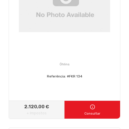
Öhlins
Referência: #FKR 134
2.120,00 €
+ Impostos
Consultar