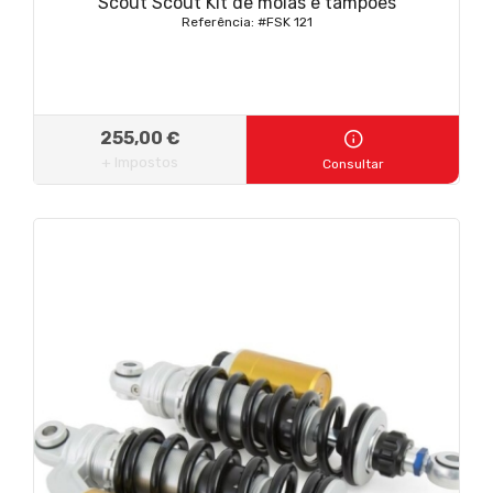
Scout Scout Kit de molas e tampões
Referência: #FSK 121
255,00 €
+ Impostos
Consultar