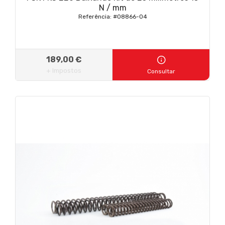
N / mm
Referência: #08866-04
189,00 €
+ Impostos
Consultar