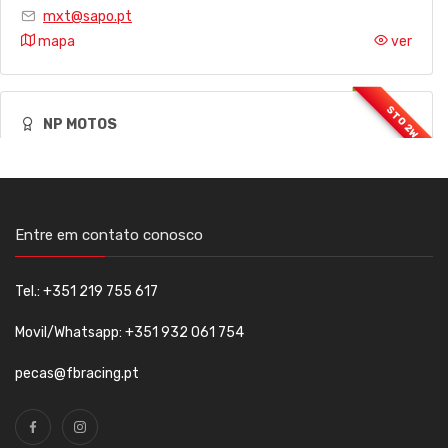
mxt@sapo.pt
mapa
ver
NP MOTOS
Av. Dom Vicente Afonso Valente, Lote G, Fração E
933763773
geral@npmotos.pt
Entre em contato conosco
mapa
ver
Tel.: +351 219 755 617
PURE PERFORMANCE SUSPENSION
Movil/Whatsapp: +351 932 061 754
Rua 5 de Outubro Lt1
pecas@fbracing.pt
+351966436534
avalanche.bikeshop@gmail.com
mapa
ver