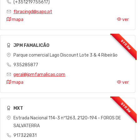
(+351219755617)
fbracingd@sapo.pt
mapa
ver
JPM FAMALICÃO
Parque comercial Lago Discount Lote 3 & 4 Ribeirão
935285877
geral@jpmfamalicao.com
mapa
ver
MXT
Estrada Nacional 114-3 nº1263, 2120-194 - FOROS DE
SALVATERRA
917322831