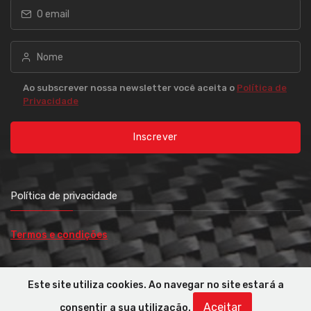
Ao subscrever nossa newsletter você aceita o
Política de
Privacidade
Inscrever
Política de privacidade
Termos e condições
© All rights reserved. FBRD UNIPESSOAL LDA Estrada Principal 1141
Este site utiliza cookies. Ao navegar no site estará a
2665-410 STº Estevão Das Galés Montemuro Lisboa - Portugal.
Aceitar
consentir a sua utilização.
Made with
by virtual domus