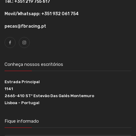
Tel.: +351 219 755 617
Movil/Whatsapp: +351 932 061 754
pecas@fbracing.pt
Conheça nossos escritórios
Estrada Principal
1141
2665-410 STº Estevão Das Galés Montemuro
Lisboa - Portugal
Fique informado