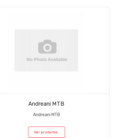
Andreani MTB
Andreani MTB
Ver produtos.