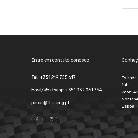
Entre em contato conosco
Conheça
Tel.: +351 219 755 617
Estrada 
1141
Movil/Whatsapp: +351 932 061 754
2665-41
Montem
pecas@fbracing.pt
Lisboa -