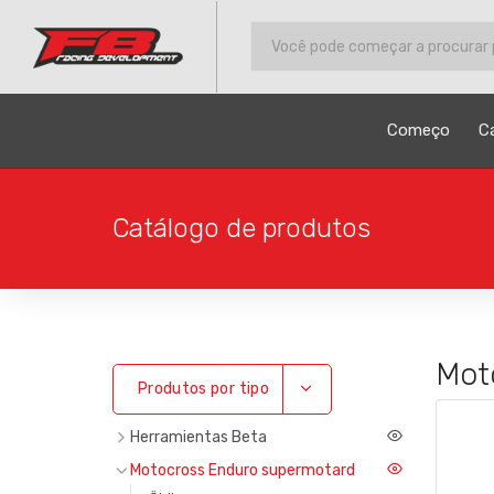
Começo
C
Catálogo de produtos
Mot
Toggle Dropdown
Produtos por tipo
Herramientas Beta
Motocross Enduro supermotard