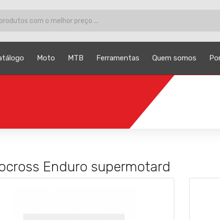
atálogo
Moto
MTB
Ferramentas
Quem somos
Po
ocross Enduro supermotard