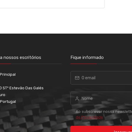
 nossos escritórios
Fique informado
Principal
0 STº Estevão Das Galés
uro
 Portugal
Ao subscrever nossa newslett
de Privacidade