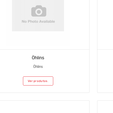
Öhlins
Öhlins
Ver produtos.