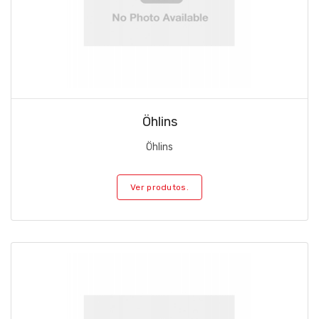
Öhlins
Öhlins
Ver produtos.