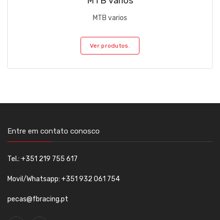
MTB varios
MTB varios
Ver produtos.
Entre em contato conosco
Tel.: +351 219 755 617
Movil/Whatsapp: +351 932 061 754
pecas@fbracing.pt