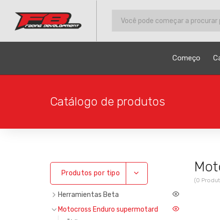
Começo
C
Catálogo de produtos
Mot
Toggle Dropdown
Produtos por tipo
(0 Produt
Herramientas Beta
Motocross Enduro supermotard