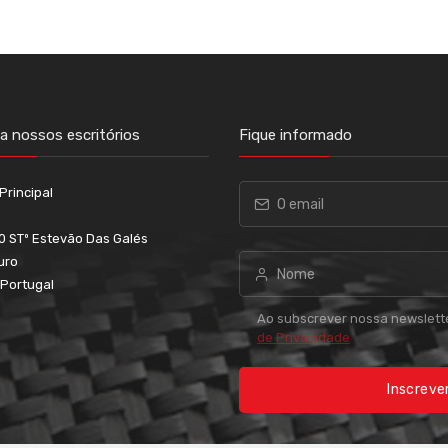
 nossos escritórios
Fique informado
Principal
0 STº Estevão Das Galés
uro
 Portugal
Ao subscrever nossa newslett
de Privacidade
Inscreve