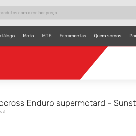
atálogo
Moto
MTB
Ferramentas
Quem somos
Po
ocross Enduro supermotard - Sunst
os)