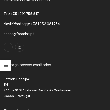
Entre em contato conosco
Tel.: +351 219 755 617
Movil/Whatsapp: +351 932 061 754
pecas@fbracing.pt
Conheça nossos escritórios
Estrada Principal
1141
2665-410 STº Estevão Das Galés Montemuro
Lisboa - Portugal